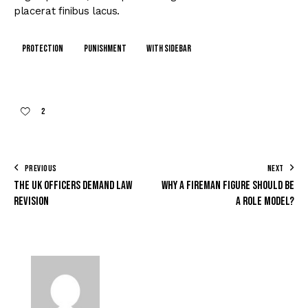
placerat finibus lacus.
Protection
Punishment
With Sidebar
2
PREVIOUS
NEXT
The UK officers demand law
Why a fireman figure should be
revision
a role model?